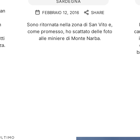
SARDEGNA
San
FEBBRAIO 12, 2016
SHARE
n
Sono ritornata nella zona di San Vito e,
come promesso, ho scattato delle foto
ca
tti
alle miniere di Monte Narba.
za.
b
ULTIMO