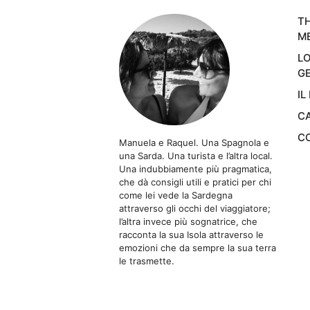
TH
M
LO
GE
IL
CA
CO
Manuela e Raquel. Una Spagnola e
una Sarda. Una turista e l’altra local.
Una indubbiamente più pragmatica,
che dà consigli utili e pratici per chi
come lei vede la Sardegna
attraverso gli occhi del viaggiatore;
l’altra invece più sognatrice, che
racconta la sua Isola attraverso le
emozioni che da sempre la sua terra
le trasmette.