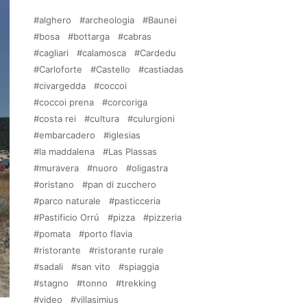
alghero
archeologia
Baunei
bosa
bottarga
cabras
cagliari
calamosca
Cardedu
Carloforte
Castello
castiadas
civargedda
coccoi
coccoi prena
corcoriga
costa rei
cultura
culurgioni
embarcadero
iglesias
la maddalena
Las Plassas
muravera
nuoro
oligastra
oristano
pan di zucchero
parco naturale
pasticceria
Pastificio Orrú
pizza
pizzeria
pomata
porto flavia
ristorante
ristorante rurale
sadali
san vito
spiaggia
stagno
tonno
trekking
video
villasimius