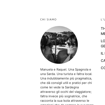
CHI SIAMO
L’
TH
M
LO
GE
IL
CA
CO
Manuela e Raquel. Una Spagnola e
una Sarda. Una turista e l’altra local.
Una indubbiamente più pragmatica,
che dà consigli utili e pratici per chi
come lei vede la Sardegna
attraverso gli occhi del viaggiatore;
l’altra invece più sognatrice, che
racconta la sua Isola attraverso le