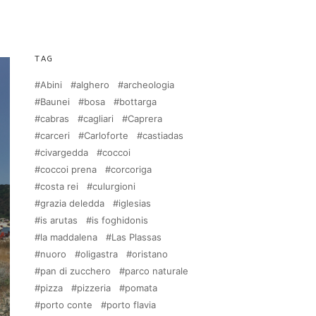
TAG
Abini
alghero
archeologia
Baunei
bosa
bottarga
cabras
cagliari
Caprera
carceri
Carloforte
castiadas
civargedda
coccoi
coccoi prena
corcoriga
costa rei
culurgioni
grazia deledda
iglesias
is arutas
is foghidonis
la maddalena
Las Plassas
nuoro
oligastra
oristano
pan di zucchero
parco naturale
pizza
pizzeria
pomata
porto conte
porto flavia