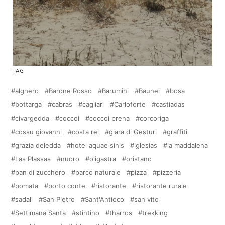
TAG
alghero
Barone Rosso
Barumini
Baunei
bosa
bottarga
cabras
cagliari
Carloforte
castiadas
civargedda
coccoi
coccoi prena
corcoriga
cossu giovanni
costa rei
giara di Gesturi
graffiti
grazia deledda
hotel aquae sinis
iglesias
la maddalena
Las Plassas
nuoro
oligastra
oristano
pan di zucchero
parco naturale
pizza
pizzeria
pomata
porto conte
ristorante
ristorante rurale
sadali
San Pietro
Sant'Antioco
san vito
Settimana Santa
stintino
tharros
trekking