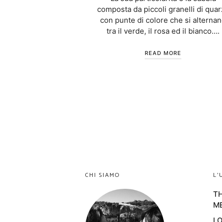
composta da piccoli granelli di qua
con punte di colore che si alterna
tra il verde, il rosa ed il bianco….
READ MORE
CHI SIAMO
L’
TH
M
LO