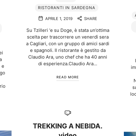
RISTORANTI IN SARDEGNA
APRILE 1, 2019
SHARE
Su Tzilleri ‘e su Doge, è stata un’ottima
scelta per trascorrere un venerdì sera
a Cagliari, con un gruppo di amici sardi
e spagnoli. Il ristorante è gestito da
ei
Claudio Ara, uno chef che ha 40 anni
a
di esperienza.Claudio Ara…
 e
im
ngo
READ MORE
i
N
rio
s
lo
TREKKING A NEBIDA.
video