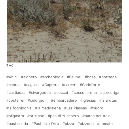
TAG
Abini
alghero
archeologia
Baunei
bosa
bottarga
cabras
cagliari
Caprera
carceri
Carloforte
castiadas
civargedda
coccoi
coccoi prena
corcoriga
costa rei
culurgioni
embarcadero
iglesias
is arutas
is foghidonis
la maddalena
Las Plassas
nuoro
oligastra
oristano
pan di zucchero
parco naturale
pasticceria
Pastificio Orrú
pizza
pizzeria
pomata