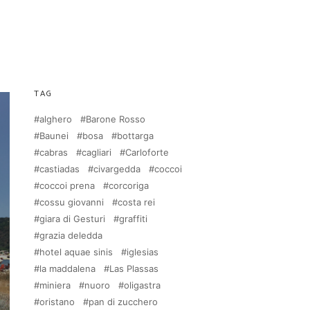
TAG
alghero
Barone Rosso
Baunei
bosa
bottarga
cabras
cagliari
Carloforte
castiadas
civargedda
coccoi
coccoi prena
corcoriga
cossu giovanni
costa rei
giara di Gesturi
graffiti
grazia deledda
hotel aquae sinis
iglesias
la maddalena
Las Plassas
miniera
nuoro
oligastra
oristano
pan di zucchero