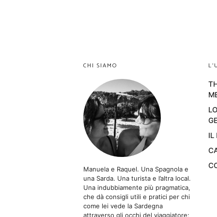
CHI SIAMO
L’
TH
M
LO
GE
IL
CA
CO
Manuela e Raquel. Una Spagnola e
una Sarda. Una turista e l’altra local.
Una indubbiamente più pragmatica,
che dà consigli utili e pratici per chi
come lei vede la Sardegna
attraverso gli occhi del viaggiatore;