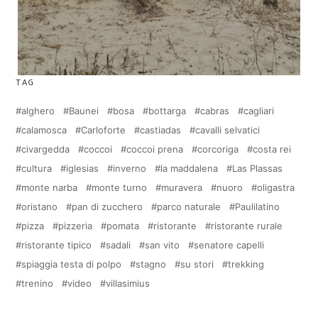
TAG
alghero
Baunei
bosa
bottarga
cabras
cagliari
calamosca
Carloforte
castiadas
cavalli selvatici
civargedda
coccoi
coccoi prena
corcoriga
costa rei
cultura
iglesias
inverno
la maddalena
Las Plassas
monte narba
monte turno
muravera
nuoro
oligastra
oristano
pan di zucchero
parco naturale
Paulilatino
pizza
pizzeria
pomata
ristorante
ristorante rurale
ristorante tipico
sadali
san vito
senatore capelli
spiaggia testa di polpo
stagno
su stori
trekking
trenino
video
villasimius