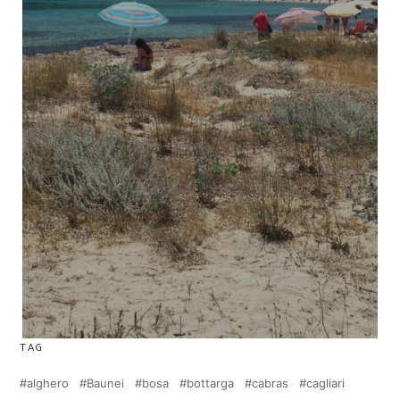
TAG
alghero
Baunei
bosa
bottarga
cabras
cagliari