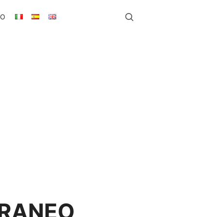
TO
RRANEO