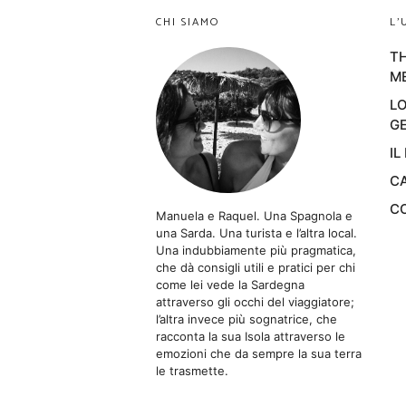
CHI SIAMO
L’
TH
M
LO
GE
IL
CA
CO
Manuela e Raquel. Una Spagnola e
una Sarda. Una turista e l’altra local.
Una indubbiamente più pragmatica,
che dà consigli utili e pratici per chi
come lei vede la Sardegna
attraverso gli occhi del viaggiatore;
l’altra invece più sognatrice, che
racconta la sua Isola attraverso le
emozioni che da sempre la sua terra
le trasmette.