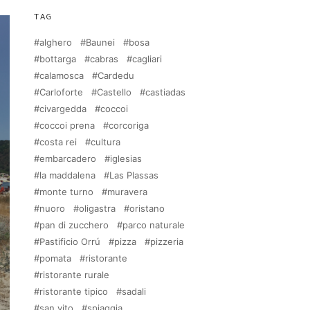
TAG
alghero
Baunei
bosa
bottarga
cabras
cagliari
calamosca
Cardedu
Carloforte
Castello
castiadas
civargedda
coccoi
coccoi prena
corcoriga
costa rei
cultura
embarcadero
iglesias
la maddalena
Las Plassas
monte turno
muravera
nuoro
oligastra
oristano
pan di zucchero
parco naturale
Pastificio Orrú
pizza
pizzeria
pomata
ristorante
ristorante rurale
ristorante tipico
sadali
san vito
spiaggia